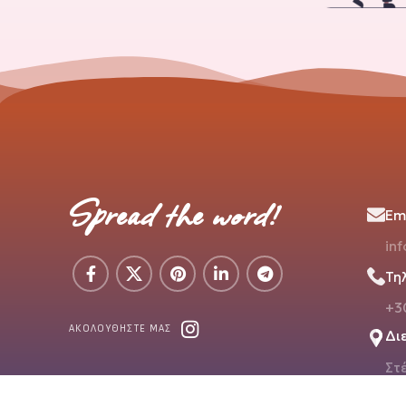
Spread the word!
Ema
in
Τη
+3
ΑΚΟΛΟΥΘΗΣΤΕ ΜΑΣ
Δι
Στ
Μά