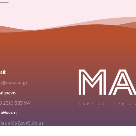
il:
fo@mazisu.gr
λέφωνο
0 2310 383 941
TAKE ALL THE G
εύθυνση
έλιου Καζαντζίδη με
νου Λοΐζου γωνία