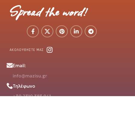
Spread the word!
ΑΚΟΛΟΥΘΗΣΤΕ ΜΑΣ
Email:
info@mazisu.gr
Τηλέφωνο
+30 2310 383 941
Διεύθυνση
Στέλιου Καζαντζίδη με Μάνου Λοΐζου γωνία