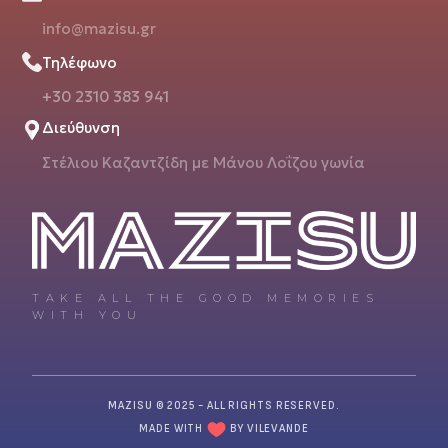
info@mazisu.gr
Τηλέφωνο
+30 2310 383 941
Διεύθυνση
Στέλιου Καζαντζίδη με Μάνου Λοΐζου γωνία
TAKE ALL THE GOOD MEMORIES
WITH YOU
MAZISU
© 2025 - ALL RIGHTS RESERVED.
MADE WITH
BY
VILEVANDE