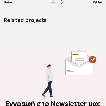
Newer
Older
Related projects
A lacus bibendum pulvinar
Furniture
Εγγραφή στο Newsletter μας